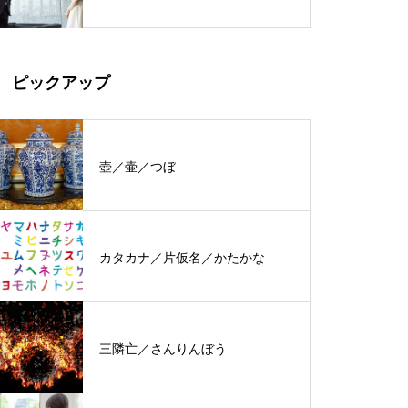
ピックアップ
壺／壷／つぼ
カタカナ／片仮名／かたかな
三隣亡／さんりんぼう