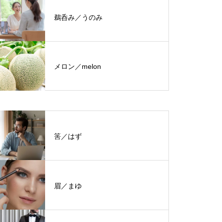
鵜呑み／うのみ
メロン／melon
筈／はず
眉／まゆ