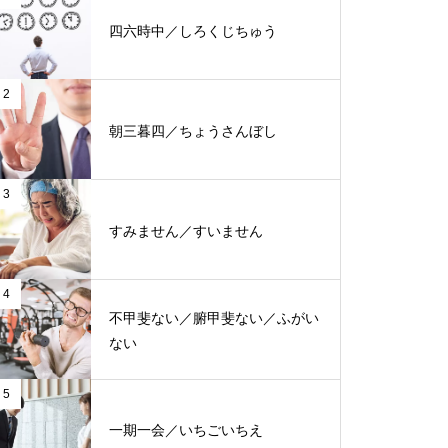
四六時中／しろくじちゅう
2
朝三暮四／ちょうさんぼし
3
すみません／すいません
4
不甲斐ない／腑甲斐ない／ふがい
ない
5
一期一会／いちごいちえ