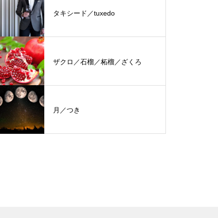
タキシード／tuxedo
ザクロ／石榴／柘榴／ざくろ
月／つき