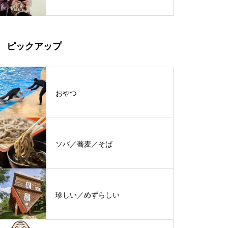
ピックアップ
おやつ
ソバ／蕎麦／そば
珍しい／めずらしい