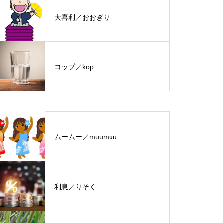
大喜利／おおぎり
コップ／kop
ムームー／muumuu
利息／りそく