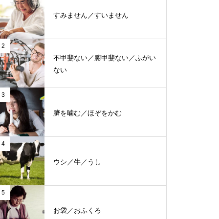
すみません／すいません
2
不甲斐ない／腑甲斐ない／ふがい
ない
3
臍を噛む／ほぞをかむ
4
ウシ／牛／うし
5
お袋／おふくろ