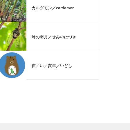
カルダモン／cardamon
蝉の羽月／せみのはづき
亥／い／亥年／いどし