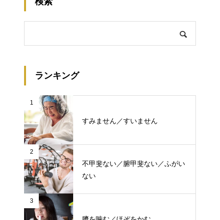
検索
ランキング
1
すみません／すいません
2
不甲斐ない／腑甲斐ない／ふがい
ない
3
臍を噛む／ほぞをかむ