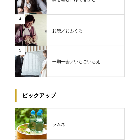
4
お袋／おふくろ
5
一期一会／いちごいちえ
ピックアップ
ラムネ