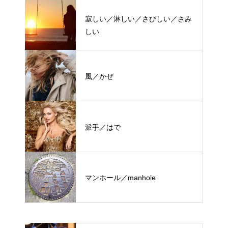
寂しい／淋しい／さびしい／さみ
しい
風／かぜ
派手／はで
マンホール／manhole