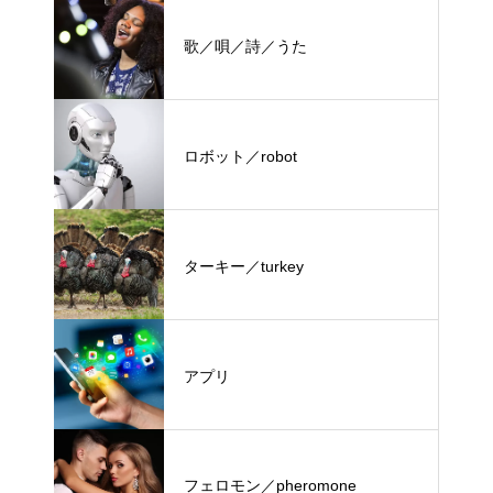
歌／唄／詩／うた
ロボット／robot
ターキー／turkey
アプリ
フェロモン／pheromone