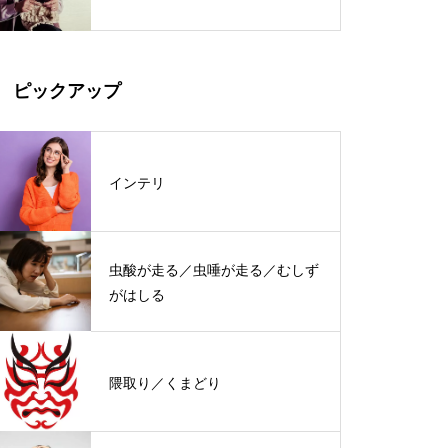
ピックアップ
インテリ
虫酸が走る／虫唾が走る／むしず
がはしる
隈取り／くまどり