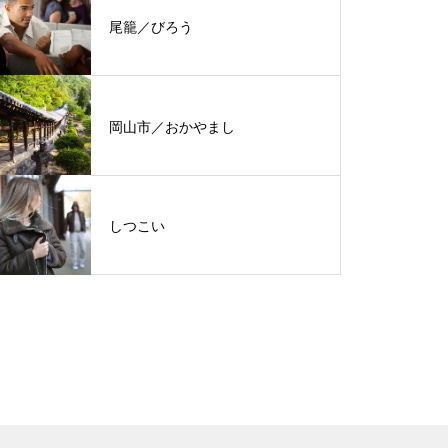
尾籠／びろう
岡山市／おかやまし
しつこい