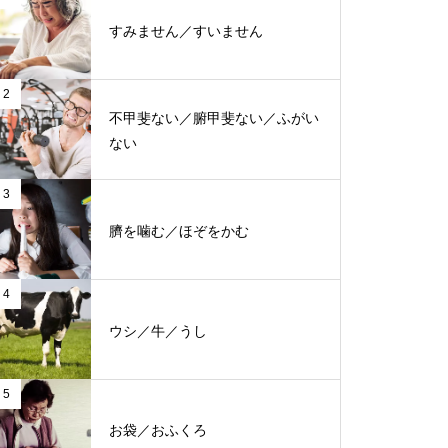
すみません／すいません
2
不甲斐ない／腑甲斐ない／ふがい
ない
3
臍を噛む／ほぞをかむ
4
ウシ／牛／うし
5
お袋／おふくろ