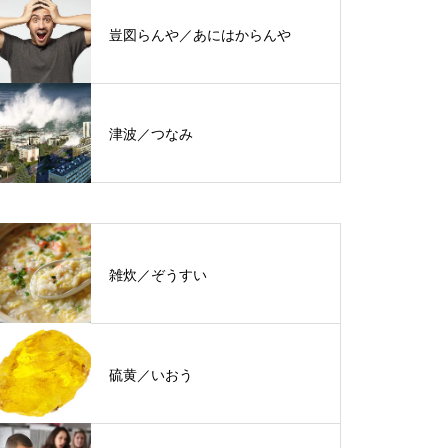
豈図らんや／あにはからんや
津波／つなみ
雑炊／ぞうすい
硫黄／いおう