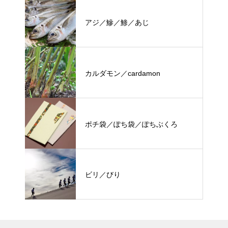
アジ／鰺／鯵／あじ
カルダモン／cardamon
ポチ袋／ぽち袋／ぽちぶくろ
ビリ／びり