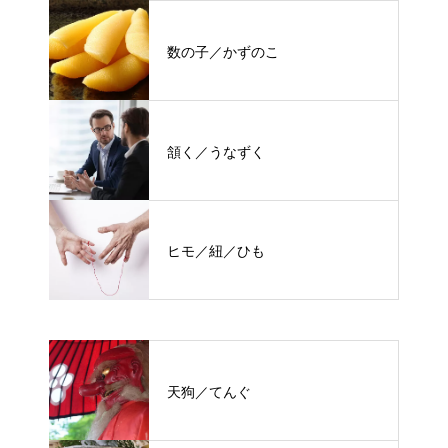
数の子／かずのこ
頷く／うなずく
ヒモ／紐／ひも
天狗／てんぐ