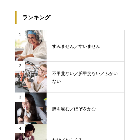
ランキング
1
すみません／すいません
2
不甲斐ない／腑甲斐ない／ふがい
ない
3
臍を噛む／ほぞをかむ
4
お袋／おふくろ