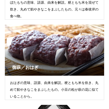
ぼたもちの意味、語源、由来を解説。粳ともち米を混ぜて
炊き、丸めて餡やきなこをまぶしたもの。元々は春彼岸の
食べ物。
御萩／おはぎ
おはぎの意味、語源、由来を解説。粳ともち米を炊き、丸
めて餡やきなこをまぶしたもの。小豆の粒が萩の花に似て
いることから。