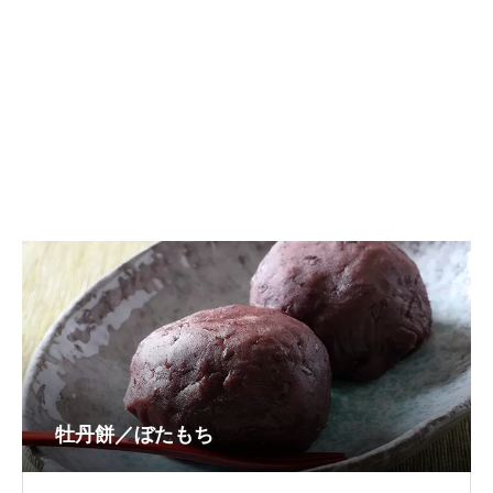
牡丹餅／ぼたもち