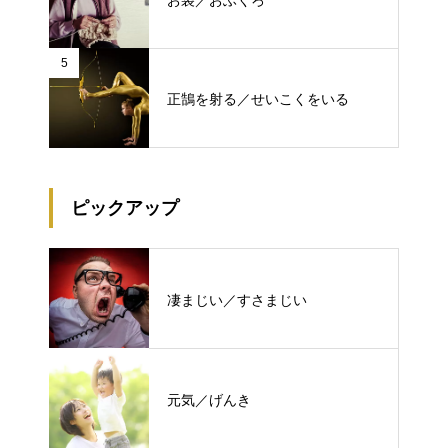
5
正鵠を射る／せいこくをいる
ピックアップ
凄まじい／すさまじい
元気／げんき