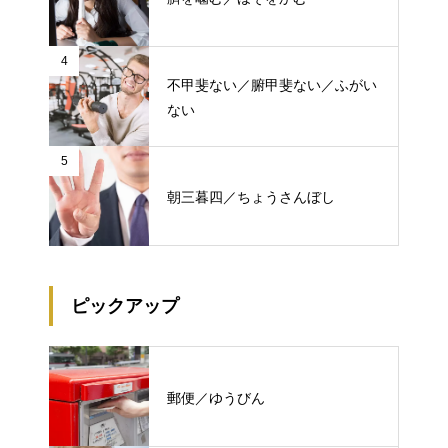
4
不甲斐ない／腑甲斐ない／ふがい
ない
5
朝三暮四／ちょうさんぼし
ピックアップ
郵便／ゆうびん