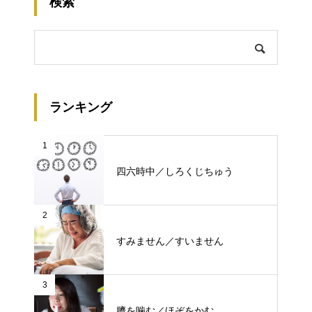
検索
ランキング
1
四六時中／しろくじちゅう
2
すみません／すいません
3
臍を噛む／ほぞをかむ