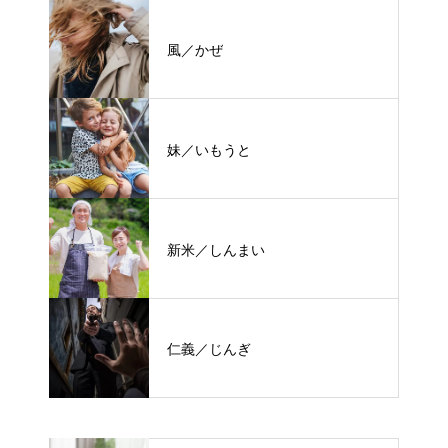
風／かぜ
妹／いもうと
新米／しんまい
仁義／じんぎ