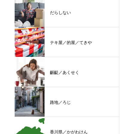
だらしない
テキ屋／的屋／てきや
齷齪／あくせく
路地／ろじ
香川県／かがわけん