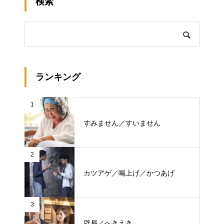
検索
ランキング
1
すみません／すいません
2
カツアゲ／喝上げ／かつあげ
3
辟易／へきえき