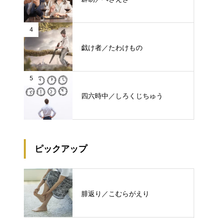
4
戯け者／たわけもの
5
四六時中／しろくじちゅう
ピックアップ
腓返り／こむらがえり