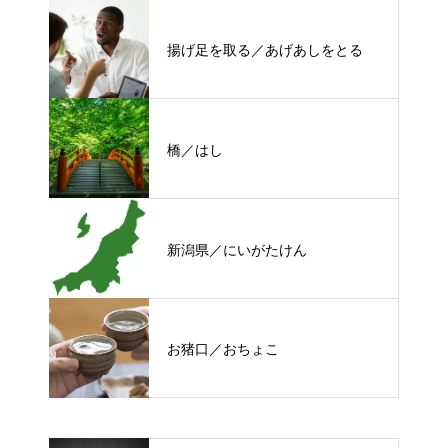
揚げ足を取る／あげあしをとる
橋／はし
新潟県／にいがたけん
お猪口／おちょこ