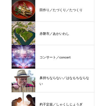
田作り／たづくり／たつくり
赤磐市／あかいわし
コンサート／concert
鼻持ちならない／はなもちならな
い
杓子定規／しゃくしじょうぎ