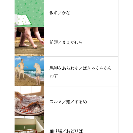
仮名／かな
前頭／まえがしら
馬脚をあらわす／ばきゃくをあら
わす
スルメ／鯣／するめ
踊り場／おどりば