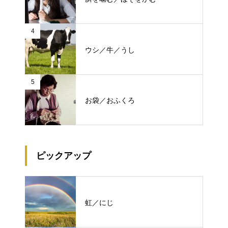
4
ウシ／牛／うし
5
お袋／おふくろ
ピックアップ
虹／にじ