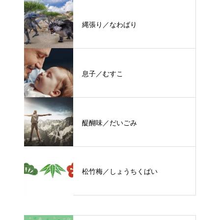
縄張り／なわばり
息子／むすこ
醍醐味／だいごみ
松竹梅／しょうちくばい