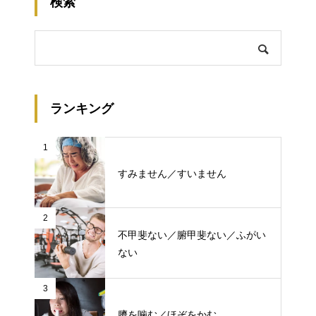
検索
ランキング
1
すみません／すいません
2
不甲斐ない／腑甲斐ない／ふがい
ない
3
臍を噛む／ほぞをかむ