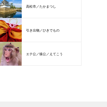
高松市／たかまつし
引き出物／ひきでもの
エテ公／猿公／えてこう