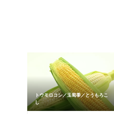
トウモロコシ／玉蜀黍／とうもろこ
し