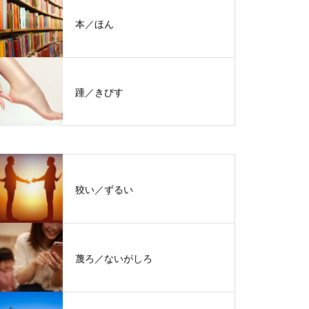
本／ほん
踵／きびす
狡い／ずるい
蔑ろ／ないがしろ