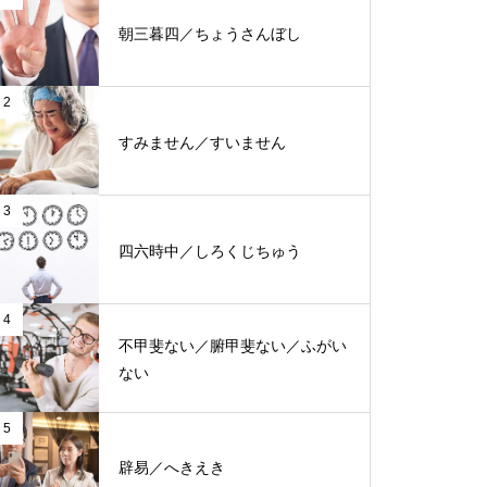
朝三暮四／ちょうさんぼし
2
すみません／すいません
3
四六時中／しろくじちゅう
4
不甲斐ない／腑甲斐ない／ふがい
ない
5
辟易／へきえき