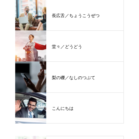
長広舌／ちょうこうぜつ
堂々／どうどう
梨の礫／なしのつぶて
こんにちは