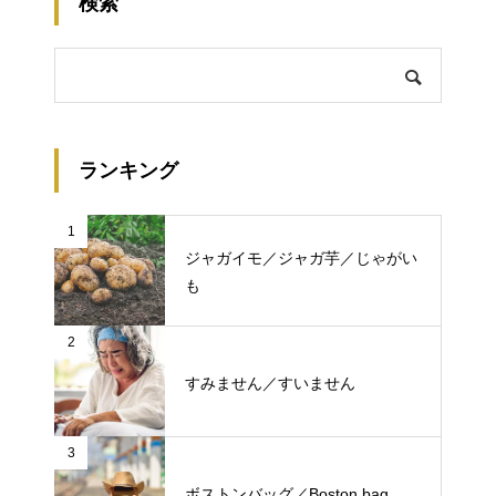
検索
ランキング
1
ジャガイモ／ジャガ芋／じゃがい
も
2
すみません／すいません
3
ボストンバッグ／Boston bag