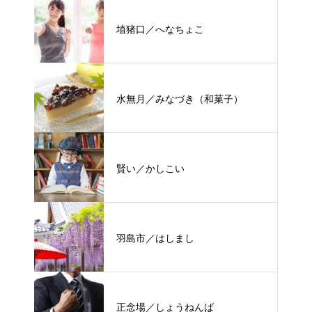
埴猪口／へなちょこ
水無月／みなづき（和菓子）
賢い／かしこい
羽島市／はしまし
正念場／しょうねんば